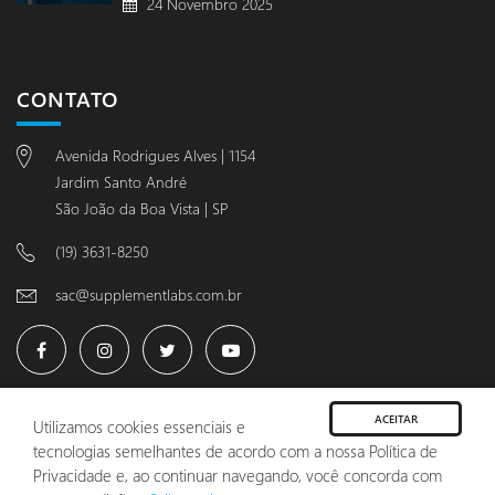
24 Novembro 2025
CONTATO
Avenida Rodrigues Alves | 1154
Jardim Santo André
São João da Boa Vista | SP
(19) 3631-8250
sac@supplementlabs.com.br
ACEITAR
Utilizamos cookies essenciais e
tecnologias semelhantes de acordo com a nossa Política de
© 2024 Body Nutry Suplementos - Todos os direitos reservados
Privacidade e, ao continuar navegando, você concorda com